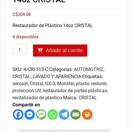
C$
304.08
Restaurador de Plástico 14oz CRISTAL
4 disponibles
Restaurador
Añadir al carrito
de
Plástico
14oz
SKU:
A-CRI-113-C
Categorías:
AUTOMOTRIZ
,
CRISTAL
CRISTAL
,
LAVADO Y APARIENCIA
Etiquetas:
cantidad
aerosol
,
Cristal
,
GX-3
,
Monster
,
plastic restorer
,
proteccion UV
,
restaurador de partes plásticas
,
revitalizador de plastico
Marca:
CRISTAL
Compartir en