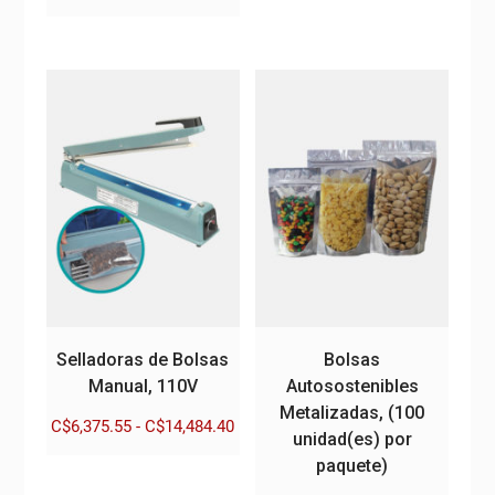
precio
producto
desde
tiene
C$34,
múltiples
hasta
variantes.
C$34,
Las
opciones
se
pueden
elegir
en
la
página
de
Selladoras de Bolsas
Bolsas
producto
Manual, 110V
Autosostenibles
Metalizadas, (100
Rango
C$
6,375.55
-
C$
14,484.40
unidad(es) por
de
Este
paquete)
precios:
producto