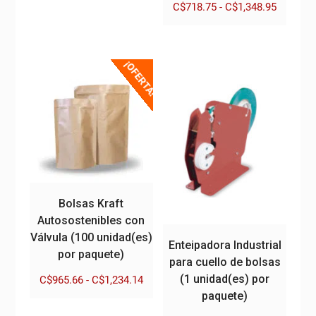
desde
Rango
C$
718.75
-
C$
1,348.95
tiene
C$6,375.55
de
múltiples
Este
hasta
precios:
variantes.
producto
C$14,484.40
desde
Las
tiene
¡OFERTA!
C$718.7
opciones
múltiples
hasta
se
variantes.
C$1,348
pueden
Las
elegir
opciones
en
se
la
pueden
página
elegir
de
en
Bolsas Kraft
producto
la
Autosostenibles con
página
Válvula (100 unidad(es)
Enteipadora Industrial
de
por paquete)
para cuello de bolsas
producto
(1 unidad(es) por
Rango
C$
965.66
-
C$
1,234.14
de
paquete)
Este
precios: