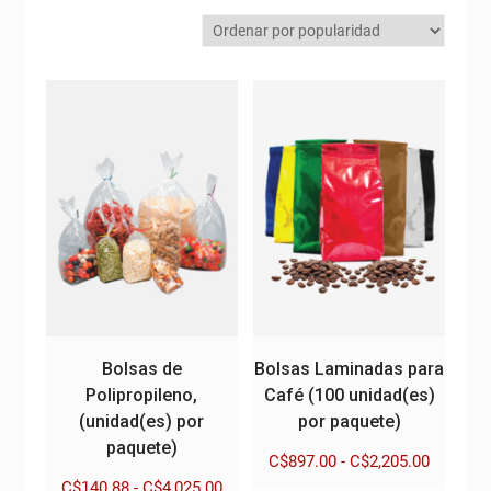
popularidad
Bolsas de
Bolsas Laminadas para
Polipropileno,
Café (100 unidad(es)
(unidad(es) por
por paquete)
paquete)
Rango
C$
897.00
-
C$
2,205.00
de
Rango
C$
140.88
-
C$
4,025.00