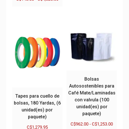
Este
precios:
de
Este
producto
desde
precios:
producto
tiene
C$897.0
desde
tiene
múltiples
hasta
C$140.88
múltiples
variantes.
C$2,205
hasta
variantes.
Las
C$4,025.00
Las
opciones
opciones
se
se
pueden
pueden
elegir
elegir
en
en
la
Bolsas
la
página
Autosostenibles para
página
de
Café Mate/Laminadas
Tapes para cuello de
de
producto
con valvula (100
bolsas, 180 Yardas, (6
producto
unidad(es) por
unidad(es) por
paquete)
paquete)
Rango
C$
962.00
-
C$
1,253.00
C$
1,279.95