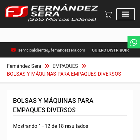
Skip
servicioalcliente@fernandezsera.com
QUIERO DISTRIBUIR
to
content
Fernández Sera
EMPAQUES
BOLSAS Y MÁQUINAS PARA EMPAQUES DIVERSOS
BOLSAS Y MÁQUINAS PARA
EMPAQUES DIVERSOS
Ordenado
Mostrando 1–12 de 18 resultados
por