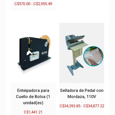
tiene
Rango
C$
570.00
-
C$
2,955.49
C$63.00
múltiples
de
hasta
Este
precios:
variantes.
C$289.80
producto
desde
Las
tiene
C$570.00
opciones
múltiples
hasta
se
variantes.
C$2,955.49
pueden
Las
elegir
opciones
en
se
la
pueden
página
elegir
de
en
producto
la
página
Enteipadora para
Selladora de Pedal con
de
Cuello de Bolsa (1
Mordaza, 110V
producto
unidad(es)
Rango
C$
34,393.85
-
C$
34,877.22
de
C$
1,441.21
Este