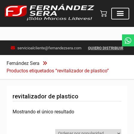
Skip
servicioalcliente@fernandezsera.com
QUIERO DISTRIBUIR
to
content
Fernández Sera
Productos etiquetados “revitalizador de plastico”
revitalizador de plastico
Mostrando el único resultado