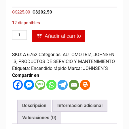
El
El
C$
225.00
C$
202.50
precio
precio
12 disponibles
original
actual
era:
es:
Arrancador
Añadir al carrito
C$225.00.
C$202.50.
de
Motores,
10.7oz
SKU:
A-6762
Categorías:
AUTOMOTRIZ
,
JOHNSEN
JOHNSEN
´S
,
PRODUCTOS DE SERVICIO Y MANTENIMIENTO
´S
Etiqueta:
Encendido rápido
Marca:
JOHNSEN´S
cantidad
Compartir en
Descripción
Información adicional
Valoraciones (0)