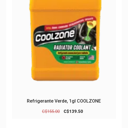
Refrigerante Verde, 1gl COOLZONE
El
El
C$
155.00
C$
139.50
precio
precio
original
actual