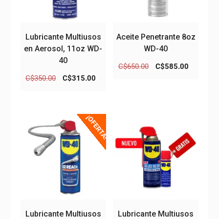
Lubricante Multiusos
Aceite Penetrante 8oz
en Aerosol, 11oz WD-
WD-40
40
El
El
C$
650.00
C$
585.00
precio
precio
El
El
C$
350.00
C$
315.00
original
actual
precio
precio
era:
es:
original
actual
C$650.00.
C$585.0
era:
es:
¡OFERTA!
C$350.00.
C$315.00.
Lubricante Multiusos
Lubricante Multiusos