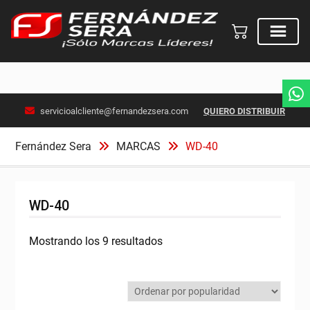
Skip
servicioalcliente@fernandezsera.com
QUIERO DISTRIBUIR
to
content
Fernández Sera
MARCAS
WD-40
WD-40
Ordenado
Mostrando los 9 resultados
por
popularidad