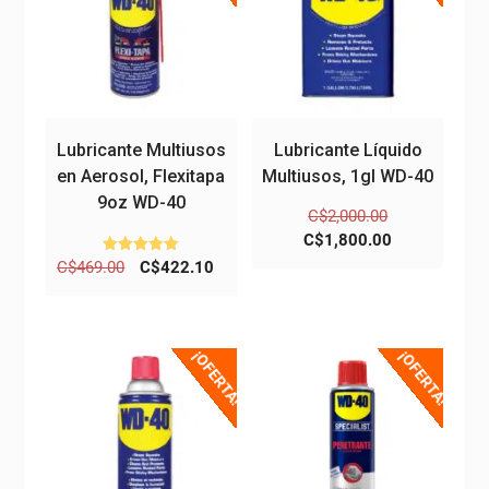
Lubricante Multiusos
Lubricante Líquido
en Aerosol, Flexitapa
Multiusos, 1gl WD-40
9oz WD-40
El
C$
2,000.00
precio
El
C$
1,800.00
original
precio
El
El
Valorado
C$
469.00
C$
422.10
con
era:
actual
precio
precio
5.00
de 5
C$2,000.00.
es:
original
actual
C$1,800.00.
era:
es:
¡OFERTA!
¡OFERTA!
C$469.00.
C$422.10.