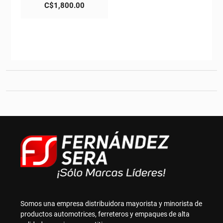
precio
El
C$
1,800.00
original
precio
era:
actual
C$2,000.00.
es:
C$1,800.00.
Somos una empresa distribuidora mayorista y minorista de
productos automotrices, ferreteros y empaques de alta