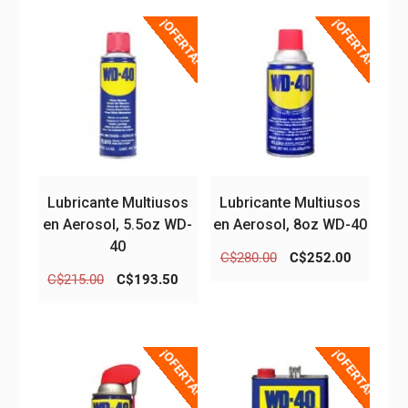
¡OFERTA!
¡OFERTA!
Lubricante Multiusos
Lubricante Multiusos
en Aerosol, 5.5oz WD-
en Aerosol, 8oz WD-40
40
El
El
C$
280.00
C$
252.00
precio
precio
El
El
C$
215.00
C$
193.50
original
actual
precio
precio
era:
es:
original
actual
C$280.00.
C$252.0
era:
es:
¡OFERTA!
¡OFERTA!
C$215.00.
C$193.50.