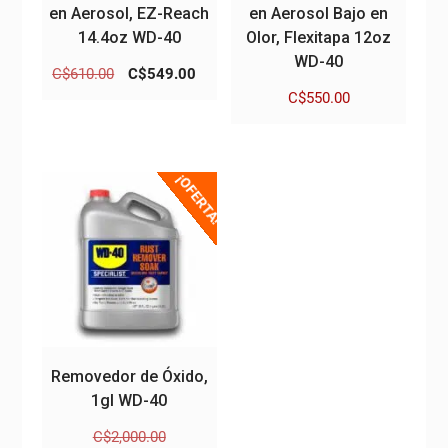
en Aerosol, EZ-Reach
en Aerosol Bajo en
14.4oz WD-40
Olor, Flexitapa 12oz
WD-40
El
El
C$
610.00
C$
549.00
precio
precio
C$
550.00
original
actual
era:
es:
C$610.00.
C$549.00.
¡OFERTA!
Removedor de Óxido,
1gl WD-40
El
C$
2,000.00