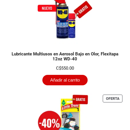
Lubricante Multiusos en Aerosol Bajo en Olor, Flexitapa
12oz WD-40
C$
550.00
Añadir al carrito
PROD
OFERTA
EN
OFER