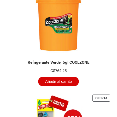
Refrigerante Verde, 5gl COOLZONE
C$
764.25
Añadir al carrito
PROD
OFERTA
EN
OFER