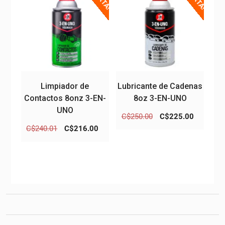
Limpiador de
Lubricante de Cadenas
Contactos 8onz 3-EN-
8oz 3-EN-UNO
UNO
El
El
C$
250.00
C$
225.00
precio
precio
El
El
C$
240.01
C$
216.00
original
actual
precio
precio
era:
es:
original
actual
C$250.00.
C$225.0
era:
es:
C$240.01.
C$216.00.