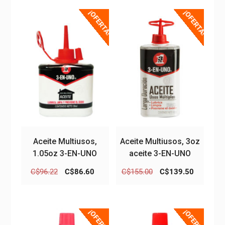
¡OFERTA!
¡OFERTA!
Aceite Multiusos,
Aceite Multiusos, 3oz
1.05oz 3-EN-UNO
aceite 3-EN-UNO
El
El
El
El
C$
96.22
C$
86.60
C$
155.00
C$
139.50
precio
precio
precio
precio
original
actual
original
actual
era:
es:
era:
es:
¡OFERTA!
¡OFERTA!
C$96.22.
C$86.60.
C$155.00.
C$139.5