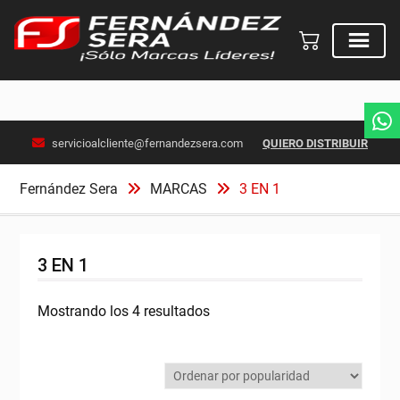
Skip
servicioalcliente@fernandezsera.com
QUIERO DISTRIBUIR
to
content
Fernández Sera
MARCAS
3 EN 1
3 EN 1
Ordenado
Mostrando los 4 resultados
por
popularidad