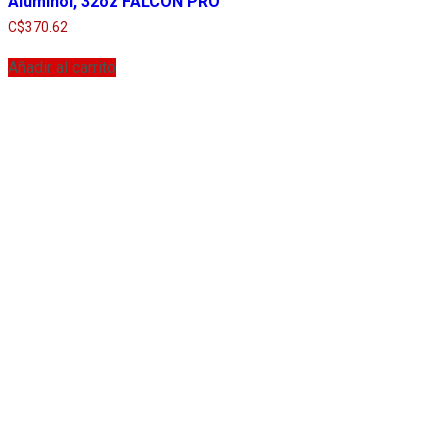
Aluminol, 32oz FALCON PRO
C$
370.62
Añadir al carrito