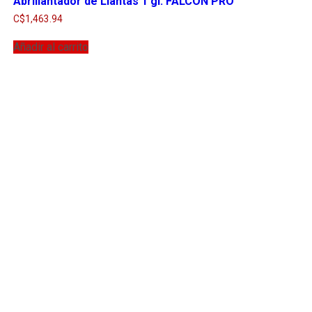
Abrillantador de Llantas 1 gl. FALCON PRO
C$
1,463.94
Añadir al carrito