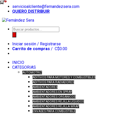
Skip
servicioalcliente@fernandezsera.com
to
QUIERO DISTRIBUIR
content
Búsqueda
de
productos
Iniciar sesión / Registrarse
Carrito de compras
/
C$
0.00
INICIO
CATEGORIAS
AUTOMOTRIZ
ADITIVOS PARA MOTORES Y COMBUSTIBLES
ADITIVOS PARA RADIADORES
AMBIENTADORES
AMBIENTADORES EN SPRAY
AMBIENTADORES ORGÁNICOS
AMBIENTADORES REJILLA LÍQUIDOS
AMBIENTADORES REJILLA WRAP
ENVASES PARA COMBUSTIBLE