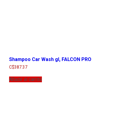
Shampoo Car Wash gl, FALCON PRO
C$
387.37
Añadir al carrito