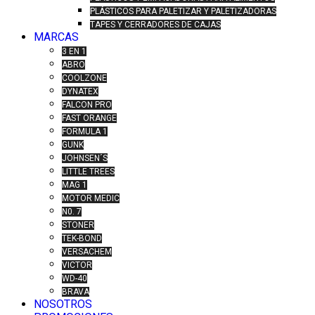
PLÁSTICOS PARA PALETIZAR Y PALETIZADORAS
TAPES Y CERRADORES DE CAJAS
MARCAS
3 EN 1
ABRO
COOLZONE
DYNATEX
FALCON PRO
FAST ORANGE
FORMULA 1
GUNK
JOHNSEN´S
LITTLE TREES
MAG 1
MOTOR MEDIC
N0. 7
STONER
TEK-BOND
VERSACHEM
VICTOR
WD-40
BRAVA
NOSOTROS