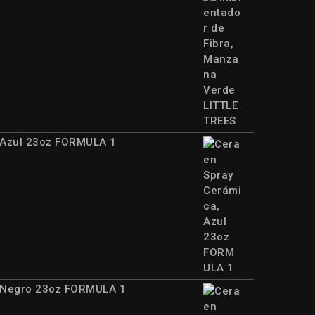
00.
 Azul 23oz FORMULA 1
65.
, Negro 23oz FORMULA 1