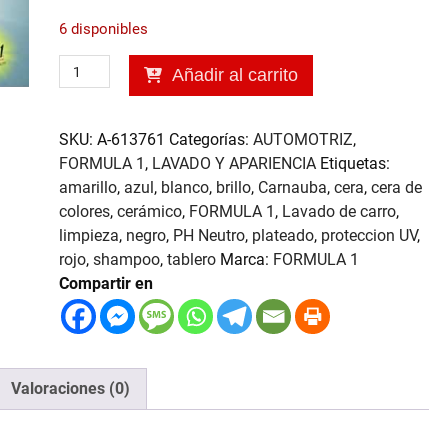
6 disponibles
Cera
Añadir al carrito
Carnauba,
8oz
FORMULA
SKU:
A-613761
Categorías:
AUTOMOTRIZ
,
1
FORMULA 1
,
LAVADO Y APARIENCIA
Etiquetas:
cantidad
amarillo
,
azul
,
blanco
,
brillo
,
Carnauba
,
cera
,
cera de
colores
,
cerámico
,
FORMULA 1
,
Lavado de carro
,
limpieza
,
negro
,
PH Neutro
,
plateado
,
proteccion UV
,
rojo
,
shampoo
,
tablero
Marca:
FORMULA 1
Compartir en
Valoraciones (0)