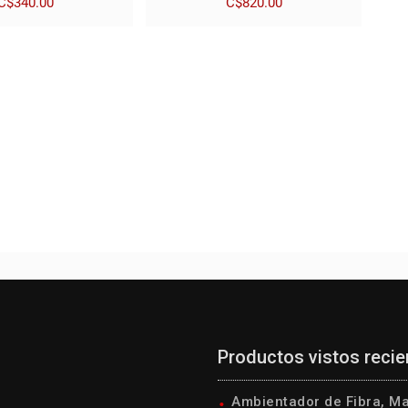
C$
340.00
C$
820.00
Productos vistos reci
Ambientador de Fibra, M