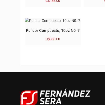
C$
156.00
Pulidor Compuesto, 10oz N0. 7
C$
350.00