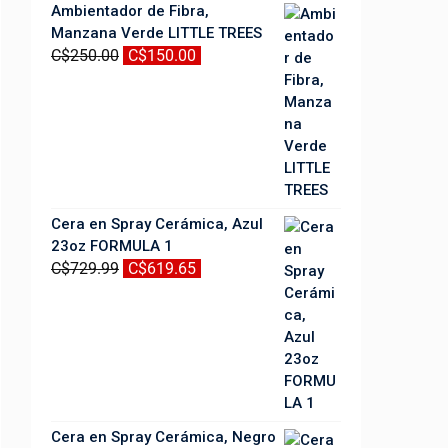
Ambientador de Fibra,
Manzana Verde LITTLE TREES
C$
250.00
El
C$
150.00
El
precio
precio
original
actual
era:
es:
C$250.00.
C$150.00.
Cera en Spray Cerámica, Azul
23oz FORMULA 1
C$
729.99
El
C$
619.65
El
precio
precio
original
actual
era:
es:
C$729.99.
C$619.65.
Cera en Spray Cerámica, Negro