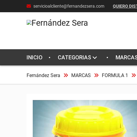
Skip
servicioalcliente@fernandezsera.com
QUIERO DIS
to
content
INICIO
CATEGORIAS
MARCA
Fernández Sera
MARCAS
FORMULA 1