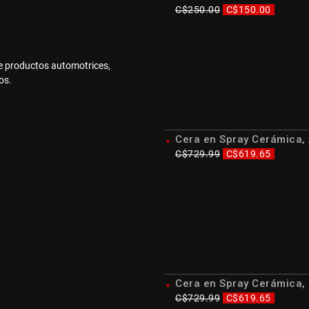
C$
250.00
El
C$
150.00
El
precio
precio
original
actual
era:
es:
e productos automotrices,
C$250.00.
C$150.
os.
Cera en Spray Cerámica,
C$
729.99
El
C$
619.65
El
precio
precio
original
actual
era:
es:
C$729.99.
C$619.
Cera en Spray Cerámica
C$
729.99
El
C$
619.65
El