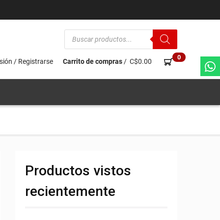
Búsqueda
de
productos
0
esión / Registrarse
Carrito de compras
/
C$
0.00
Productos vistos
recientemente