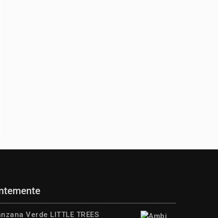
entemente
anzana Verde LITTLE TREES