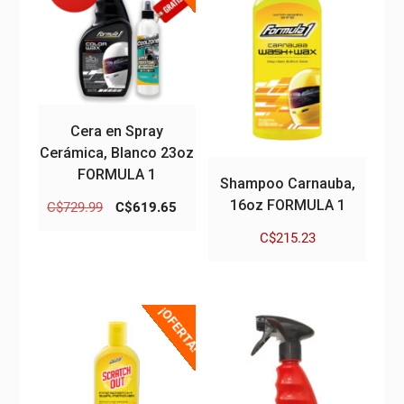
Cera en Spray
Cerámica, Blanco 23oz
FORMULA 1
Shampoo Carnauba,
16oz FORMULA 1
El
El
C$
729.99
C$
619.65
precio
precio
C$
215.23
original
actual
era:
es:
C$729.99.
C$619.65.
¡OFERTA!