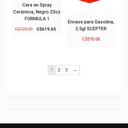
Cera en Spray
Cerámica, Negro 23oz
FORMULA 1
Envase para Gasolina,
2.5gl SCEPTER
El
El
C$
729.99
C$
619.65
precio
precio
C$
570.00
original
actual
era:
es:
C$729.99.
C$619.65.
1
2
3
→