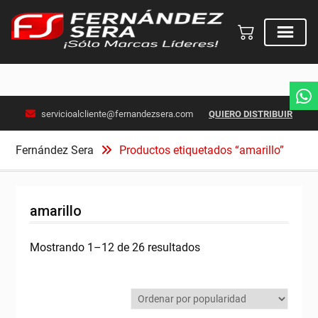
Skip
servicioalcliente@fernandezsera.com
QUIERO DISTRIBUIR
to
content
Fernández Sera
Productos etiquetados “amarillo”
amarillo
Ordenado
Mostrando 1–12 de 26 resultados
por
popularidad