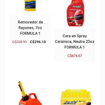
Removedor de
Rayones, 7oz
FORMULA 1
Cera en Spray
Cerámica, Neutra 23oz
El
El
C$
328.99
C$
296.10
precio
precio
FORMULA 1
original
actual
C$
674.67
era:
es:
C$328.99.
C$296.10.