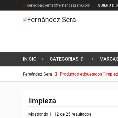
Skip
servicioalcliente@fernandezsera.com
QUIERO DI
to
content
INICIO
CATEGORIAS
MARCA
Fernández Sera
Productos etiquetados “limpiez
limpieza
Ordenado
Mostrando 1–12 de 25 resultados