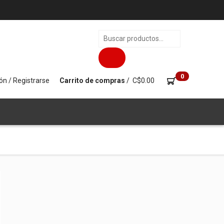
Búsqueda
de
productos
0
ión / Registrarse
Carrito de compras
/
C$
0.00