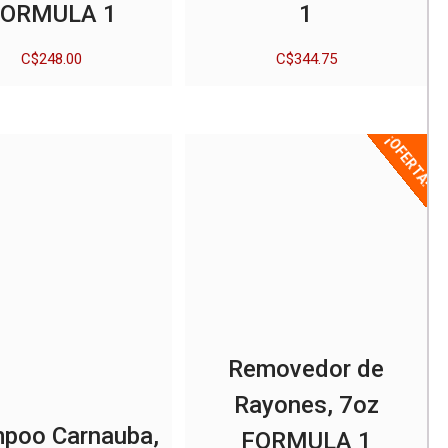
FORMULA 1
1
C$
248.00
C$
344.75
¡OFERTA!
Removedor de
Rayones, 7oz
poo Carnauba,
FORMULA 1