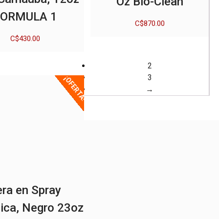
Oz Bio-Clean
FORMULA 1
C$
870.00
C$
430.00
2
3
¡OFERTA!
→
ra en Spray
ica, Negro 23oz