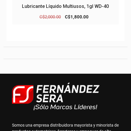
Lubricante Líquido Multiusos, 1gl WD-40
El
El
C$
2,000.00
C$
1,800.00
precio
precio
original
actual
era:
es:
C$2,000.00.
C$1,800.00.
Somos una empresa distribuidora mayorista y minorista de