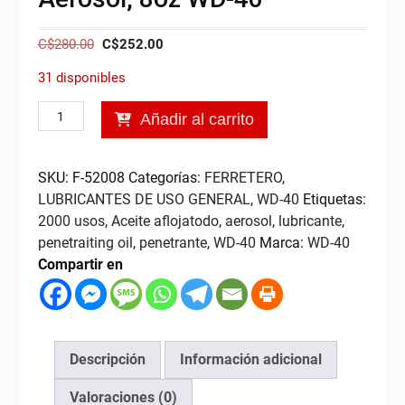
El
El
C$
280.00
C$
252.00
precio
precio
31 disponibles
original
actual
era:
es:
Lubricante
Añadir al carrito
C$280.00.
C$252.00.
Multiusos
en
Aerosol,
SKU:
F-52008
Categorías:
FERRETERO
,
8oz
LUBRICANTES DE USO GENERAL
,
WD-40
Etiquetas:
WD-
2000 usos
,
Aceite aflojatodo
,
aerosol
,
lubricante
,
40
penetraiting oil
,
penetrante
,
WD-40
Marca:
WD-40
cantidad
Compartir en
Descripción
Información adicional
Valoraciones (0)