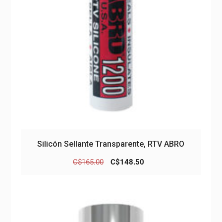
Silicón Sellante Transparente, RTV ABRO
El
El
C$
165.00
C$
148.50
precio
precio
original
actual
era:
es:
C$165.00.
C$148.50.