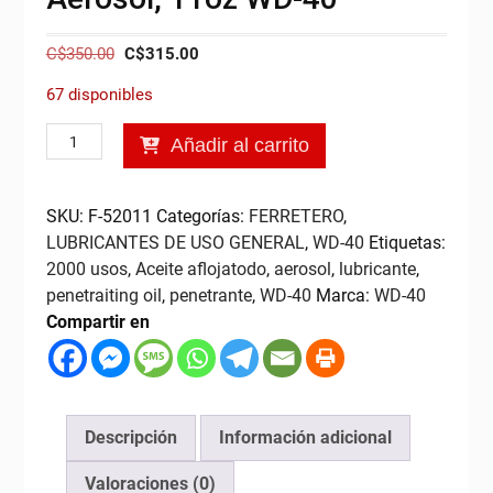
El
El
C$
350.00
C$
315.00
precio
precio
67 disponibles
original
actual
era:
es:
Lubricante
Añadir al carrito
C$350.00.
C$315.00.
Multiusos
en
Aerosol,
SKU:
F-52011
Categorías:
FERRETERO
,
11oz
LUBRICANTES DE USO GENERAL
,
WD-40
Etiquetas:
WD-
2000 usos
,
Aceite aflojatodo
,
aerosol
,
lubricante
,
40
penetraiting oil
,
penetrante
,
WD-40
Marca:
WD-40
cantidad
Compartir en
Descripción
Información adicional
Valoraciones (0)