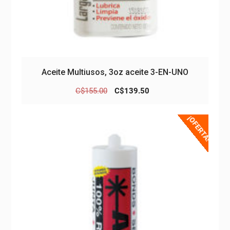
Aceite Multiusos, 3oz aceite 3-EN-UNO
El
El
C$
155.00
C$
139.50
precio
precio
original
actual
¡OFERTA!
era:
es:
C$155.00.
C$139.50.