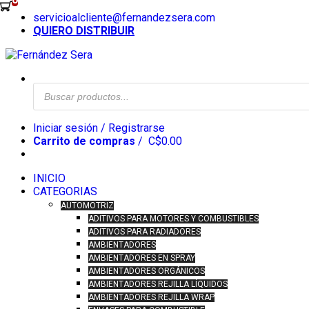
Skip
servicioalcliente@fernandezsera.com
to
QUIERO DISTRIBUIR
content
Búsqueda
de
productos
Iniciar sesión / Registrarse
Carrito de compras
/
C$
0.00
INICIO
CATEGORIAS
AUTOMOTRIZ
ADITIVOS PARA MOTORES Y COMBUSTIBLES
ADITIVOS PARA RADIADORES
AMBIENTADORES
AMBIENTADORES EN SPRAY
AMBIENTADORES ORGÁNICOS
AMBIENTADORES REJILLA LÍQUIDOS
AMBIENTADORES REJILLA WRAP