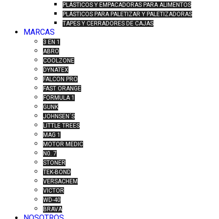
PLÁSTICOS Y EMPACADORAS PARA ALIMENTOS
PLÁSTICOS PARA PALETIZAR Y PALETIZADORAS
TAPES Y CERRADORES DE CAJAS
MARCAS
3 EN 1
ABRO
COOLZONE
DYNATEX
FALCON PRO
FAST ORANGE
FORMULA 1
GUNK
JOHNSEN´S
LITTLE TREES
MAG 1
MOTOR MEDIC
N0. 7
STONER
TEK-BOND
VERSACHEM
VICTOR
WD-40
BRAVA
NOSOTROS