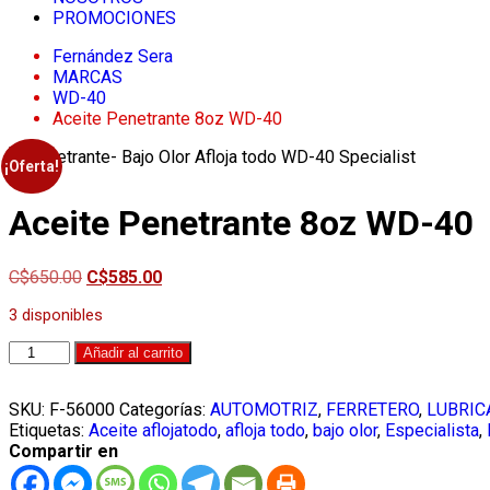
PROMOCIONES
Fernández Sera
MARCAS
WD-40
Aceite Penetrante 8oz WD-40
¡Oferta!
Aceite Penetrante 8oz WD-40
El
El
C$
650.00
C$
585.00
precio
precio
3 disponibles
original
actual
era:
es:
Aceite
Añadir al carrito
C$650.00.
C$585.00.
Penetrante
8oz
SKU:
F-56000
Categorías:
AUTOMOTRIZ
,
FERRETERO
,
LUBRIC
WD-
Etiquetas:
Aceite aflojatodo
,
afloja todo
,
bajo olor
,
Especialista
,
40
Compartir en
cantidad