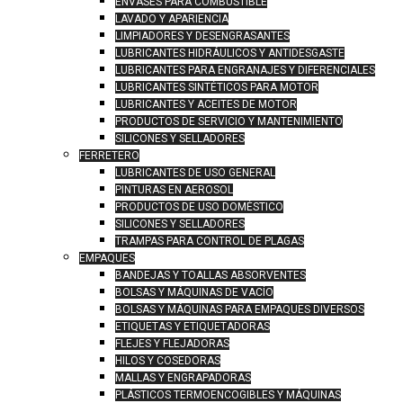
ENVASES PARA COMBUSTIBLE
LAVADO Y APARIENCIA
LIMPIADORES Y DESENGRASANTES
LUBRICANTES HIDRÁULICOS Y ANTIDESGASTE
LUBRICANTES PARA ENGRANAJES Y DIFERENCIALES
LUBRICANTES SINTÉTICOS PARA MOTOR
LUBRICANTES Y ACEITES DE MOTOR
PRODUCTOS DE SERVICIO Y MANTENIMIENTO
SILICONES Y SELLADORES
FERRETERO
LUBRICANTES DE USO GENERAL
PINTURAS EN AEROSOL
PRODUCTOS DE USO DOMÉSTICO
SILICONES Y SELLADORES
TRAMPAS PARA CONTROL DE PLAGAS
EMPAQUES
BANDEJAS Y TOALLAS ABSORVENTES
BOLSAS Y MÁQUINAS DE VACÍO
BOLSAS Y MÁQUINAS PARA EMPAQUES DIVERSOS
ETIQUETAS Y ETIQUETADORAS
FLEJES Y FLEJADORAS
HILOS Y COSEDORAS
MALLAS Y ENGRAPADORAS
PLÁSTICOS TERMOENCOGIBLES Y MÁQUINAS