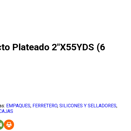
cto Plateado 2″X55YDS (6
as:
EMPAQUES
,
FERRETERO
,
SILICONES Y SELLADORES
,
CAJAS