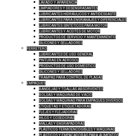
LAVADO Y APARIENCIA
LIMPIADORES Y DESENGRASANTES
LUBRICANTES HIDRÁULICOS Y ANTIDESGASTE
LUBRICANTES PARA ENGRANAJES Y DIFERENCIALES
LUBRICANTES SINTÉTICOS PARA MOTOR
LUBRICANTES Y ACEITES DE MOTOR
PRODUCTOS DE SERVICIO Y MANTENIMIENTO
SILICONES Y SELLADORES
FERRETERO
LUBRICANTES DE USO GENERAL
PINTURAS EN AEROSOL
PRODUCTOS DE USO DOMÉSTICO
SILICONES Y SELLADORES
TRAMPAS PARA CONTROL DE PLAGAS
EMPAQUES
BANDEJAS Y TOALLAS ABSORVENTES
BOLSAS Y MÁQUINAS DE VACÍO
BOLSAS Y MÁQUINAS PARA EMPAQUES DIVERSOS
ETIQUETAS Y ETIQUETADORAS
FLEJES Y FLEJADORAS
HILOS Y COSEDORAS
MALLAS Y ENGRAPADORAS
PLÁSTICOS TERMOENCOGIBLES Y MÁQUINAS
PLÁSTICOS Y EMPACADORAS PARA ALIMENTOS