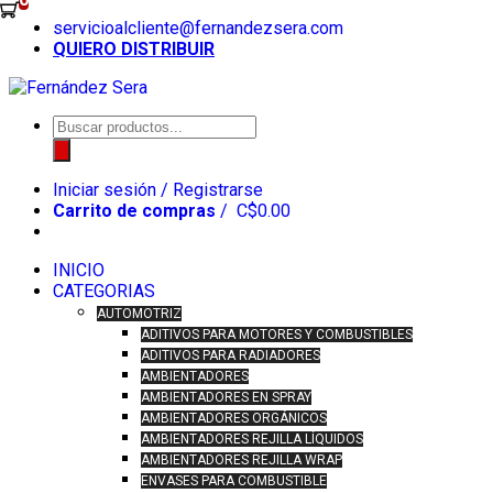
Skip
servicioalcliente@fernandezsera.com
to
QUIERO DISTRIBUIR
content
Búsqueda
de
productos
Iniciar sesión / Registrarse
Carrito de compras
/
C$
0.00
INICIO
CATEGORIAS
AUTOMOTRIZ
ADITIVOS PARA MOTORES Y COMBUSTIBLES
ADITIVOS PARA RADIADORES
AMBIENTADORES
AMBIENTADORES EN SPRAY
AMBIENTADORES ORGÁNICOS
AMBIENTADORES REJILLA LÍQUIDOS
AMBIENTADORES REJILLA WRAP
ENVASES PARA COMBUSTIBLE