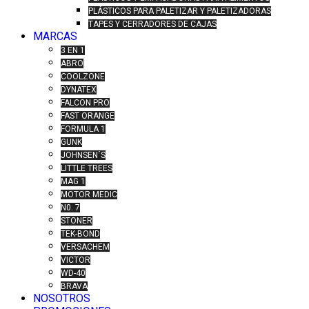
PLÁSTICOS PARA PALETIZAR Y PALETIZADORAS
TAPES Y CERRADORES DE CAJAS
MARCAS
3 EN 1
ABRO
COOLZONE
DYNATEX
FALCON PRO
FAST ORANGE
FORMULA 1
GUNK
JOHNSEN´S
LITTLE TREES
MAG 1
MOTOR MEDIC
N0. 7
STONER
TEK-BOND
VERSACHEM
VICTOR
WD-40
BRAVA
NOSOTROS