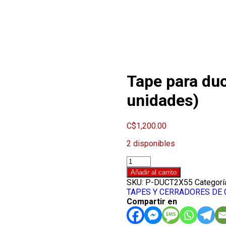
Tape para du
unidades)
C$
1,200.00
2 disponibles
Tape
para
Añadir al carrito
ducto
SKU:
P-DUCT2X55
Categorí
Plateado
TAPES Y CERRADORES DE 
2"X55YDS
Compartir en
(6
unidades)