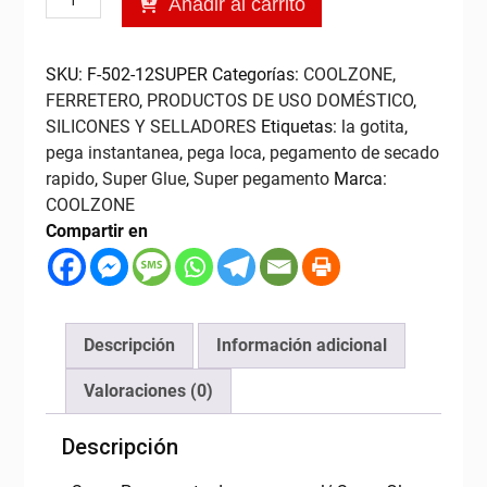
Añadir al carrito
C$138.25.
C$124.43.
Glue,
Blister
12
SKU:
F-502-12SUPER
Categorías:
COOLZONE
,
unds
FERRETERO
,
PRODUCTOS DE USO DOMÉSTICO
,
COOLZONE
SILICONES Y SELLADORES
Etiquetas:
la gotita
,
cantidad
pega instantanea
,
pega loca
,
pegamento de secado
rapido
,
Super Glue
,
Super pegamento
Marca:
COOLZONE
Compartir en
Descripción
Información adicional
Valoraciones (0)
Descripción