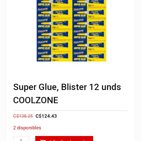
Super Glue, Blister 12 unds
COOLZONE
El
El
C$
138.25
C$
124.43
precio
precio
2 disponibles
original
actual
era:
es:
Super