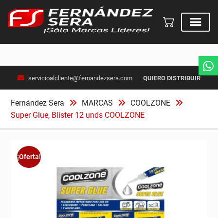
Skip
servicioalcliente@fernandezsera.com
QUIERO DISTRIBUIR
to
content
Fernández Sera
MARCAS
COOLZONE
Super Glue, Blister 12 unds COOLZONE
¡Oferta!