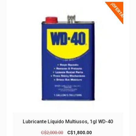
¡OFERTA!
Lubricante Líquido Multiusos, 1gl WD-40
El
El
C$
2,000.00
C$
1,800.00