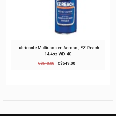
Lubricante Multiusos en Aerosol, EZ-Reach
14.4oz WD-40
El
El
C$
610.00
C$
549.00
precio
precio
original
actual
era:
es:
C$610.00.
C$549.00.