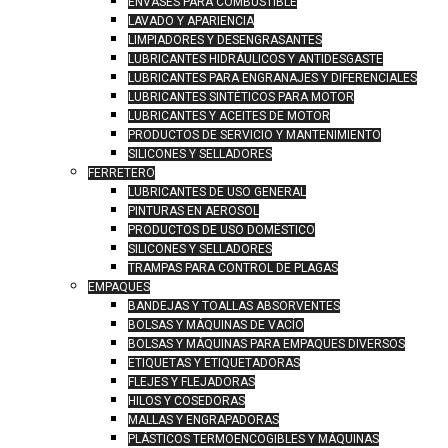
ENVASES PARA COMBUSTIBLE
LAVADO Y APARIENCIA
LIMPIADORES Y DESENGRASANTES
LUBRICANTES HIDRÁULICOS Y ANTIDESGASTE
LUBRICANTES PARA ENGRANAJES Y DIFERENCIALES
LUBRICANTES SINTÉTICOS PARA MOTOR
LUBRICANTES Y ACEITES DE MOTOR
PRODUCTOS DE SERVICIO Y MANTENIMIENTO
SILICONES Y SELLADORES
FERRETERO
LUBRICANTES DE USO GENERAL
PINTURAS EN AEROSOL
PRODUCTOS DE USO DOMÉSTICO
SILICONES Y SELLADORES
TRAMPAS PARA CONTROL DE PLAGAS
EMPAQUES
BANDEJAS Y TOALLAS ABSORVENTES
BOLSAS Y MÁQUINAS DE VACÍO
BOLSAS Y MÁQUINAS PARA EMPAQUES DIVERSOS
ETIQUETAS Y ETIQUETADORAS
FLEJES Y FLEJADORAS
HILOS Y COSEDORAS
MALLAS Y ENGRAPADORAS
PLÁSTICOS TERMOENCOGIBLES Y MÁQUINAS