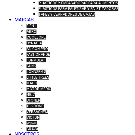
PLÁSTICOS Y EMPACADORAS PARA ALIMENTOS
PLÁSTICOS PARA PALETIZAR Y PALETIZADORAS
TAPES Y CERRADORES DE CAJAS
MARCAS
3 EN 1
ABRO
COOLZONE
DYNATEX
FALCON PRO
FAST ORANGE
FORMULA 1
GUNK
JOHNSEN´S
LITTLE TREES
MAG 1
MOTOR MEDIC
N0. 7
STONER
TEK-BOND
VERSACHEM
VICTOR
WD-40
BRAVA
NOSOTROS