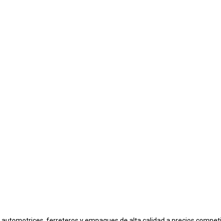
automotrices, ferreteros y empaques de alta calidad a precios competi