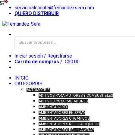
Skip
servicioalcliente@fernandezsera.com
to
QUIERO DISTRIBUIR
content
Búsqueda
de
productos
Iniciar sesión / Registrarse
Carrito de compras
/
C$
0.00
INICIO
CATEGORIAS
AUTOMOTRIZ
ADITIVOS PARA MOTORES Y COMBUSTIBLES
ADITIVOS PARA RADIADORES
AMBIENTADORES
AMBIENTADORES EN SPRAY
AMBIENTADORES ORGÁNICOS
AMBIENTADORES REJILLA LÍQUIDOS
AMBIENTADORES REJILLA WRAP