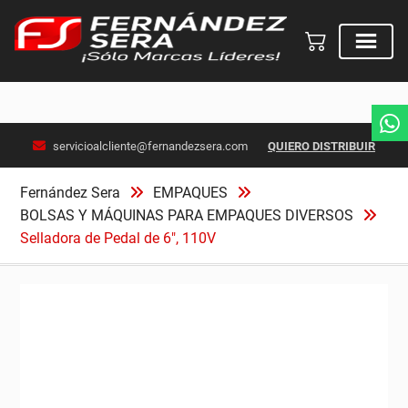
Skip
servicioalcliente@fernandezsera.com
QUIERO DISTRIBUIR
to
content
Fernández Sera
EMPAQUES
BOLSAS Y MÁQUINAS PARA EMPAQUES DIVERSOS
Selladora de Pedal de 6″, 110V