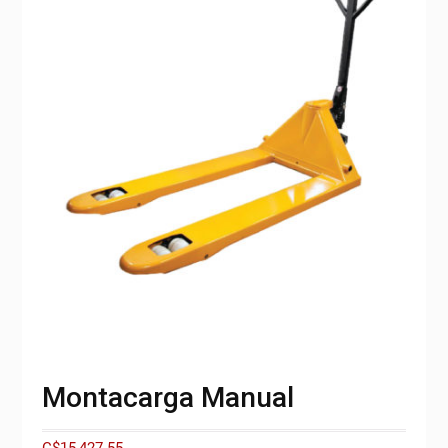
Montacarga Manual
C$
15,427.55