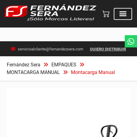
Skip
servicioalcliente@fernandezsera.com
QUIERO DISTRIBUIR
to
content
Fernández Sera
EMPAQUES
MONTACARGA MANUAL
Montacarga Manual