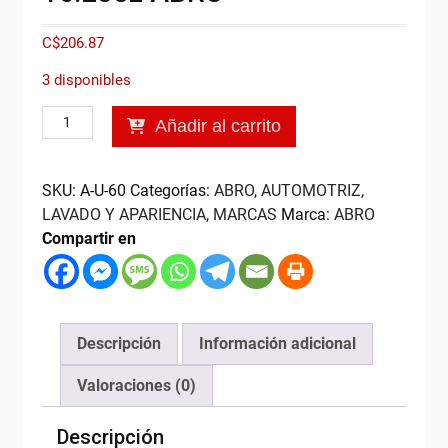
C$
206.87
3 disponibles
Protector
Añadir al carrito
de
Chasis,
16.25oz
SKU:
A-U-60
Categorías:
ABRO
,
AUTOMOTRIZ
,
ABRO
LAVADO Y APARIENCIA
,
MARCAS
Marca:
ABRO
cantidad
Compartir en
Descripción
Información adicional
Valoraciones (0)
Descripción