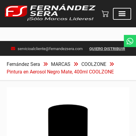
Skip
servicioalcliente@fernandezsera.com
QUIERO DISTRIBUIR
to
content
Fernández Sera
MARCAS
COOLZONE
Pintura en Aerosol Negro Mate, 400ml COOLZONE