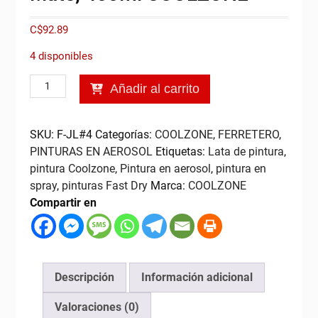
C$
92.89
4 disponibles
Pintura
Añadir al carrito
en
Aerosol
Negro
SKU:
F-JL#4
Categorías:
COOLZONE
,
FERRETERO
,
Mate,
PINTURAS EN AEROSOL
Etiquetas:
Lata de pintura
,
400ml
pintura Coolzone
,
Pintura en aerosol
,
pintura en
COOLZONE
spray
,
pinturas Fast Dry
Marca:
COOLZONE
cantidad
Compartir en
Descripción
Información adicional
Valoraciones (0)