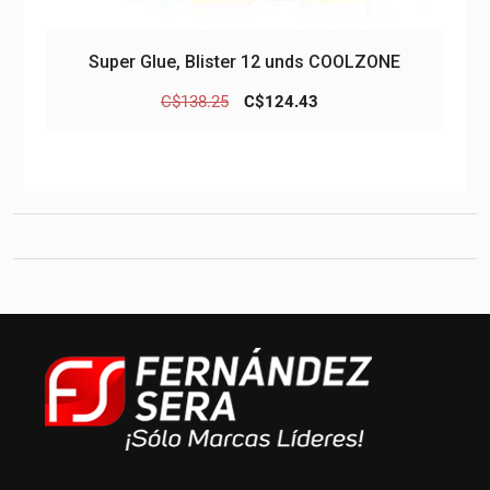
Super Glue, Blister 12 unds COOLZONE
El
El
C$
138.25
C$
124.43
precio
precio
original
actual
era:
es:
C$138.25.
C$124.43.