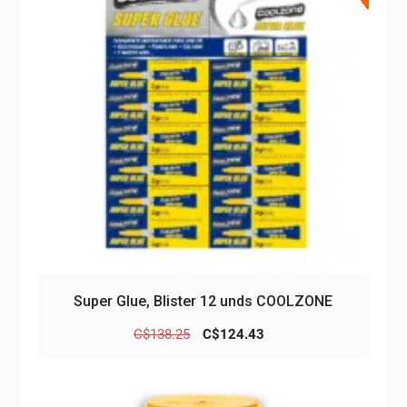
Super Glue, Blister 12 unds COOLZONE
El
El
C$
138.25
C$
124.43
precio
precio
original
actual
era:
es: