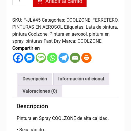
Añadir al carrito
en
Aerosol
Violeta,
SKU:
F-JL#45
Categorías:
COOLZONE
,
FERRETERO
,
400ml
PINTURAS EN AEROSOL
Etiquetas:
Lata de pintura
,
COOLZONE
pintura Coolzone
,
Pintura en aerosol
,
pintura en
cantidad
spray
,
pinturas Fast Dry
Marca:
COOLZONE
Compartir en
Descripción
Información adicional
Valoraciones (0)
Descripción
Pintura en Spray COOLZONE de alta calidad.
• Seca rápido.