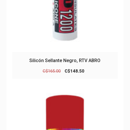
Silicón Sellante Negro, RTV ABRO
El
El
C$
165.00
C$
148.50
precio
precio
original
actual
era:
es:
C$165.00.
C$148.50.