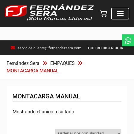
Skip
servicioalcliente@fernandezsera.com
QUIERO DISTRIBUIR
to
content
Fernández Sera
EMPAQUES
MONTACARGA MANUAL
MONTACARGA MANUAL
Mostrando el único resultado