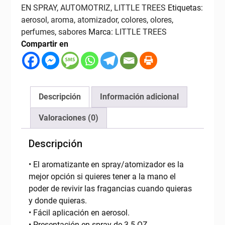
3.5
EN SPRAY
,
AUTOMOTRIZ
,
LITTLE TREES
Etiquetas:
oz
aerosol
,
aroma
,
atomizador
,
colores
,
olores
,
LITTLE
perfumes
,
sabores
Marca:
LITTLE TREES
TREES
Compartir en
cantidad
Descripción
Información adicional
Valoraciones (0)
Descripción
• El aromatizante en spray/atomizador es la
mejor opción si quieres tener a la mano el
poder de revivir las fragancias cuando quieras
y donde quieras.
• Fácil aplicación en aerosol.
• Presentación en spray de 3.5 OZ.