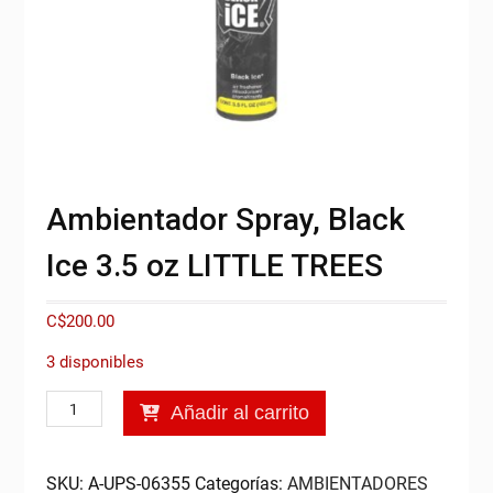
Ambientador Spray, Black
Ice 3.5 oz LITTLE TREES
C$
200.00
3 disponibles
Ambientador
Añadir al carrito
Spray,
Black
Ice
SKU:
A-UPS-06355
Categorías:
AMBIENTADORES