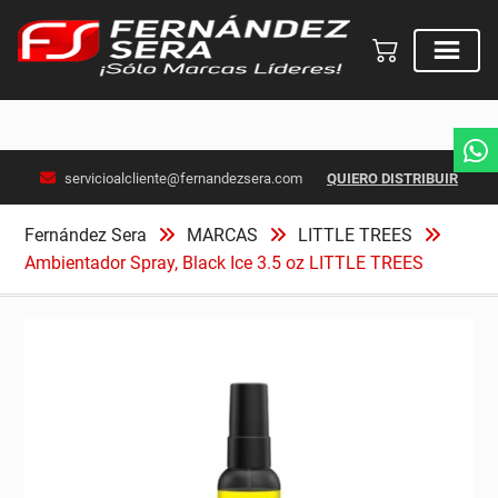
Skip
servicioalcliente@fernandezsera.com
QUIERO DISTRIBUIR
to
content
Fernández Sera
MARCAS
LITTLE TREES
Ambientador Spray, Black Ice 3.5 oz LITTLE TREES