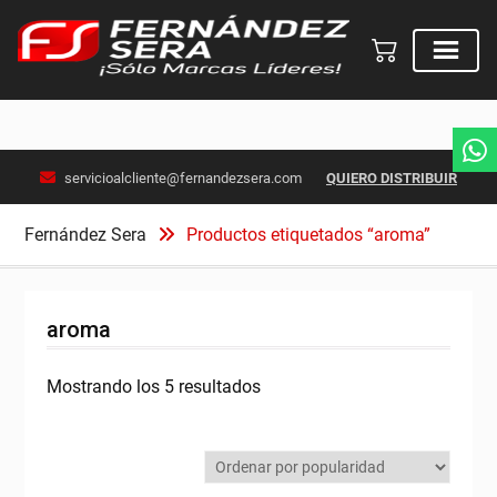
Skip
servicioalcliente@fernandezsera.com
QUIERO DISTRIBUIR
to
content
Fernández Sera
Productos etiquetados “aroma”
aroma
Ordenado
Mostrando los 5 resultados
por
popularidad