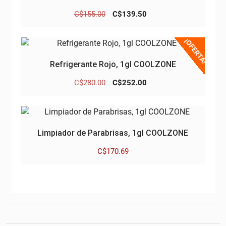
El
El
C$
155.00
C$
139.50
precio
precio
original
actual
¡OFERTA!
era:
es:
C$155.00.
C$139.50.
Refrigerante Rojo, 1gl COOLZONE
El
El
C$
280.00
C$
252.00
precio
precio
original
actual
era:
es:
C$280.00.
C$252.00.
Limpiador de Parabrisas, 1gl COOLZONE
C$
170.69