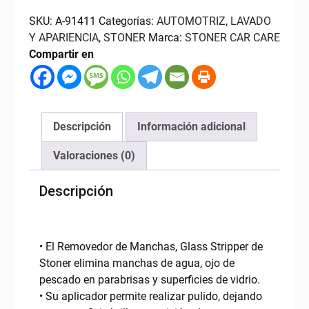
manchas
de
SKU:
A-91411
Categorías:
AUTOMOTRIZ
,
LAVADO
Agua,
Y APARIENCIA
,
STONER
Marca:
STONER CAR CARE
STONER
Compartir en
cantidad
Descripción
Información adicional
Valoraciones (0)
Descripción
• El Removedor de Manchas, Glass Stripper de
Stoner elimina manchas de agua, ojo de
pescado en parabrisas y superficies de vidrio.
• Su aplicador permite realizar pulido, dejando