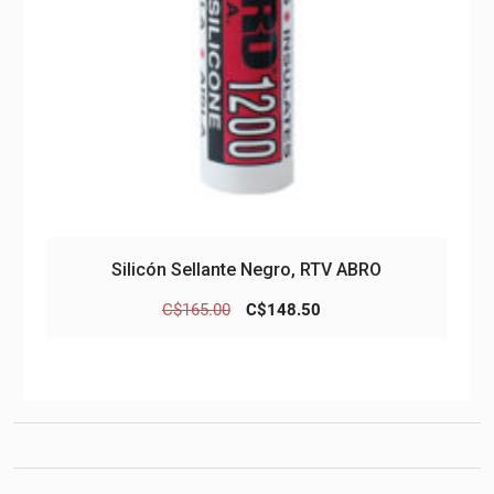
Silicón Sellante Negro, RTV ABRO
El
El
C$
165.00
C$
148.50
precio
precio
original
actual
era:
es:
C$165.00.
C$148.50.