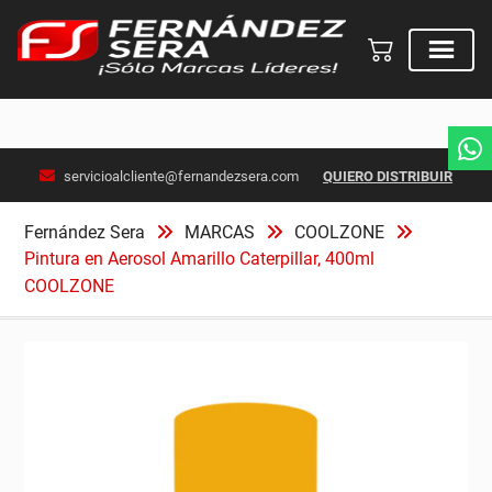
Skip
servicioalcliente@fernandezsera.com
QUIERO DISTRIBUIR
to
content
Fernández Sera
MARCAS
COOLZONE
Pintura en Aerosol Amarillo Caterpillar, 400ml
COOLZONE