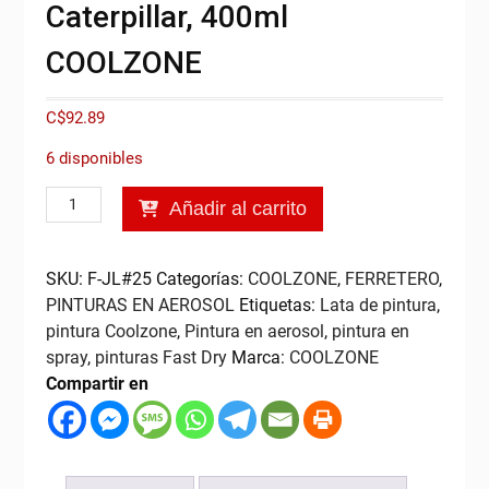
Caterpillar, 400ml
COOLZONE
C$
92.89
6 disponibles
Pintura
Añadir al carrito
en
Aerosol
Amarillo
SKU:
F-JL#25
Categorías:
COOLZONE
,
FERRETERO
,
Caterpillar,
PINTURAS EN AEROSOL
Etiquetas:
Lata de pintura
,
400ml
pintura Coolzone
,
Pintura en aerosol
,
pintura en
COOLZONE
spray
,
pinturas Fast Dry
Marca:
COOLZONE
cantidad
Compartir en