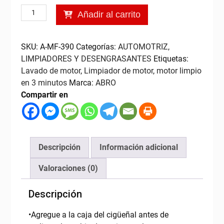
Limpiador
Añadir al carrito
Interno
de
Motor
SKU:
A-MF-390
Categorías:
AUTOMOTRIZ
,
3
LIMPIADORES Y DESENGRASANTES
Etiquetas:
Minutos
Lavado de motor
,
Limpiador de motor
,
motor limpio
15
en 3 minutos
Marca:
ABRO
onz,
Compartir en
ABRO
cantidad
Descripción
Información adicional
Valoraciones (0)
Descripción
•Agregue a la caja del cigüeñal antes de