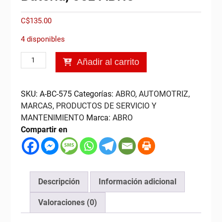
C$
135.00
4 disponibles
Limpiador
Añadir al carrito
de
Bornes
de
SKU:
A-BC-575
Categorías:
ABRO
,
AUTOMOTRIZ
,
Batería,
MARCAS
,
PRODUCTOS DE SERVICIO Y
5oz
MANTENIMIENTO
Marca:
ABRO
ABRO
Compartir en
cantidad
Descripción
Información adicional
Valoraciones (0)