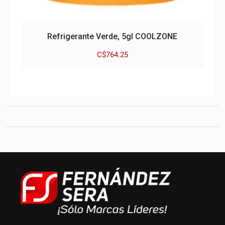
Refrigerante Verde, 5gl COOLZONE
C$
764.25