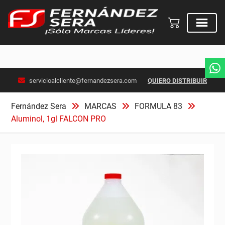
Skip
servicioalcliente@fernandezsera.com
QUIERO DISTRIBUIR
to
content
Fernández Sera
MARCAS
FORMULA 83
Aluminol, 1gl FALCON PRO