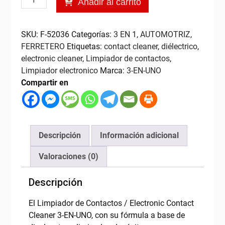
Añadir al carrito
C$240.01.
C$216.00.
de
Contactos
8onz
SKU:
F-52036
Categorías:
3 EN 1
,
AUTOMOTRIZ
,
3-
FERRETERO
Etiquetas:
contact cleaner
,
diélectrico
,
EN-
electronic cleaner
,
Limpiador de contactos
,
UNO
Limpiador electronico
Marca:
3-EN-UNO
cantidad
Compartir en
Descripción
Información adicional
Valoraciones (0)
Descripción
El Limpiador de Contactos / Electronic Contact
Cleaner 3-EN-UNO, con su fórmula a base de