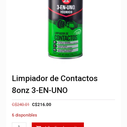
Limpiador de Contactos
8onz 3-EN-UNO
El
El
C$
240.01
C$
216.00
precio
precio
6 disponibles
original
actual
era:
es:
Limpiador