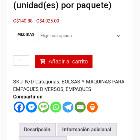
(unidad(es) por paquete)
Rango
C$
140.88
-
C$
4,025.00
de
precios:
MEDIDAS
desde
C$140.88
hasta
Bolsas
Añadir al carrito
C$4,025.00
de
Polipropileno,
(unidad(es)
SKU:
N/D
Categorías:
BOLSAS Y MÁQUINAS PARA
por
EMPAQUES DIVERSOS
,
EMPAQUES
paquete)
Compartir en
cantidad
Descripción
Información adicional