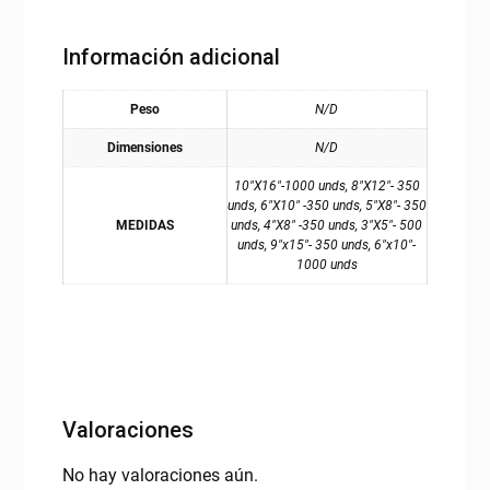
Información adicional
Peso
N/D
Dimensiones
N/D
10"X16"-1000 unds, 8"X12"- 350
unds, 6"X10" -350 unds, 5"X8"- 350
MEDIDAS
unds, 4"X8" -350 unds, 3"X5"- 500
unds, 9"x15"- 350 unds, 6"x10"-
1000 unds
Valoraciones
No hay valoraciones aún.