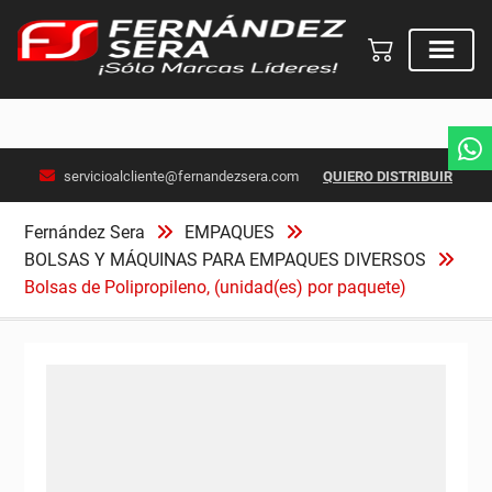
Skip
servicioalcliente@fernandezsera.com
QUIERO DISTRIBUIR
to
content
Fernández Sera
EMPAQUES
BOLSAS Y MÁQUINAS PARA EMPAQUES DIVERSOS
Bolsas de Polipropileno, (unidad(es) por paquete)