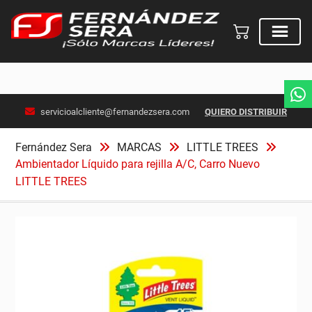
Skip
servicioalcliente@fernandezsera.com
QUIERO DISTRIBUIR
to
content
Fernández Sera
MARCAS
LITTLE TREES
Ambientador Líquido para rejilla A/C, Carro Nuevo
LITTLE TREES