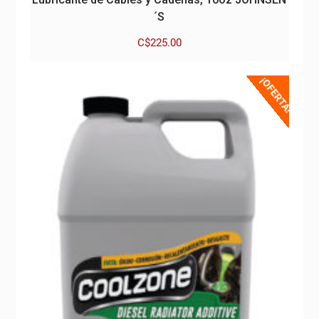
´S
C$
225.00
¡OFERTA!