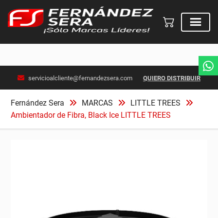
Skip
servicioalcliente@fernandezsera.com
QUIERO DISTRIBUIR
to
content
Fernández Sera
MARCAS
LITTLE TREES
Ambientador de Fibra, Black Ice LITTLE TREES