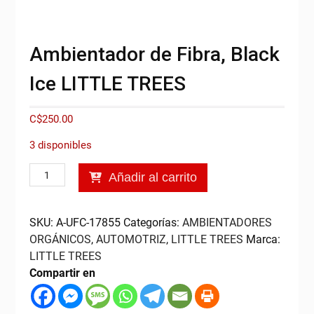
Ambientador de Fibra, Black
Ice LITTLE TREES
C$
250.00
3 disponibles
Ambientador
Añadir al carrito
de
Fibra,
Black
SKU:
A-UFC-17855
Categorías:
AMBIENTADORES
Ice
ORGÁNICOS
,
AUTOMOTRIZ
,
LITTLE TREES
Marca:
LITTLE
LITTLE TREES
TREES
Compartir en
cantidad