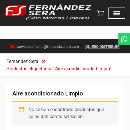
Skip
servicioalcliente@fernandezsera.com
QUIERO DISTRIBUIR
to
content
Fernández Sera
Productos etiquetados “Aire acondicionado Limpio”
Aire acondicionado Limpio
No se han encontrado productos que
coincidan con tu selección.