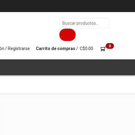
Búsqueda
de
productos
0
ión / Registrarse
Carrito de compras
/
C$
0.00