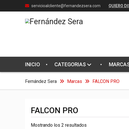
Skip
servicioalcliente@fernandezsera.com
QUIERO DI
to
content
INICIO
CATEGORIAS
MARCA
Fernández Sera
Marcas
FALCON PRO
FALCON PRO
Ordenado
Mostrando los 2 resultados