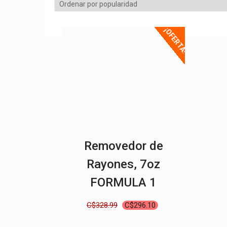
¡OFERTA!
Removedor de
Rayones, 7oz
FORMULA 1
El
El
C$
328.99
C$
296.10
precio
precio
original
actual