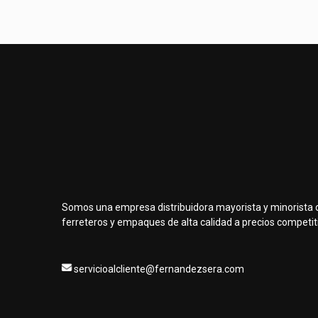
era:
es:
C$328.99.
C$296.10.
Somos una empresa distribuidora mayorista y minorista 
ferreteros y empaques de alta calidad a precios competit
servicioalcliente@fernandezsera.com