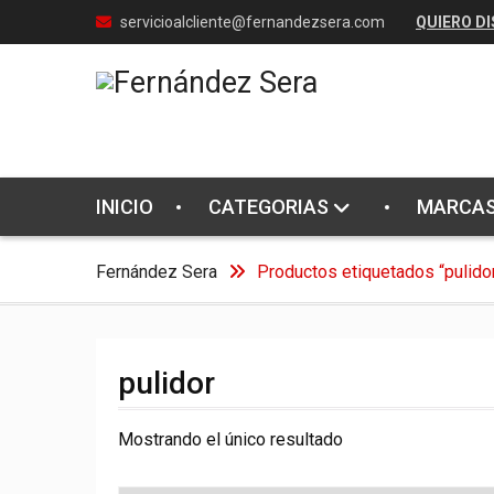
Skip
servicioalcliente@fernandezsera.com
QUIERO DI
to
content
INICIO
CATEGORIAS
MARCA
Fernández Sera
Productos etiquetados “pulido
pulidor
Mostrando el único resultado