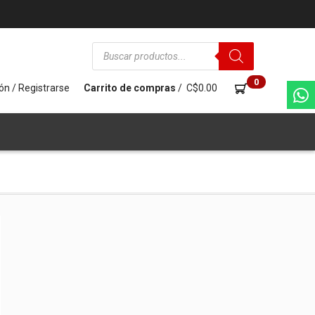
Búsqueda
de
productos
0
ión / Registrarse
Carrito de compras
/
C$
0.00