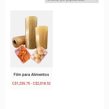
Film para Alimentos
Rango
C$
1,255.75
-
C$
2,018.52
de
Este
precios:
producto
desde
tiene
C$1,255.75
múltiples