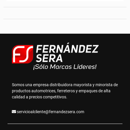
hasta
variantes.
C$2,018.52
Las
opciones
se
pueden
elegir
en
la
página
de
producto
Somos una empresa distribuidora mayorista y minorista de
productos automotrices, ferreteros y empaques de alta
calidad a precios competitivos.
servicioalcliente@fernandezsera.com