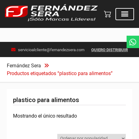
Skip
servicioalcliente@fernandezsera.com
QUIERO DISTRIBUIR
to
content
Fernández Sera
Productos etiquetados “plastico para alimentos”
plastico para alimentos
Mostrando el único resultado