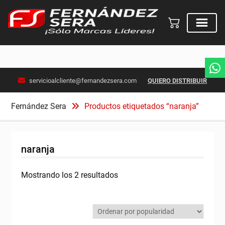
Skip
servicioalcliente@fernandezsera.com
QUIERO DISTRIBUIR
to
content
Fernández Sera
Productos etiquetados “naranja”
naranja
Ordenado
Mostrando los 2 resultados
por
popularidad