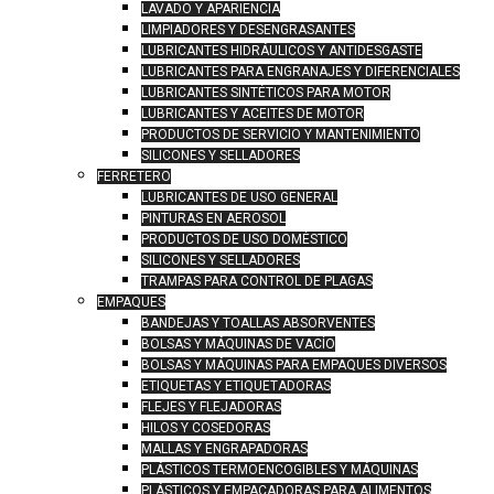
LAVADO Y APARIENCIA
LIMPIADORES Y DESENGRASANTES
LUBRICANTES HIDRÁULICOS Y ANTIDESGASTE
LUBRICANTES PARA ENGRANAJES Y DIFERENCIALES
LUBRICANTES SINTÉTICOS PARA MOTOR
LUBRICANTES Y ACEITES DE MOTOR
PRODUCTOS DE SERVICIO Y MANTENIMIENTO
SILICONES Y SELLADORES
FERRETERO
LUBRICANTES DE USO GENERAL
PINTURAS EN AEROSOL
PRODUCTOS DE USO DOMÉSTICO
SILICONES Y SELLADORES
TRAMPAS PARA CONTROL DE PLAGAS
EMPAQUES
BANDEJAS Y TOALLAS ABSORVENTES
BOLSAS Y MÁQUINAS DE VACÍO
BOLSAS Y MÁQUINAS PARA EMPAQUES DIVERSOS
ETIQUETAS Y ETIQUETADORAS
FLEJES Y FLEJADORAS
HILOS Y COSEDORAS
MALLAS Y ENGRAPADORAS
PLÁSTICOS TERMOENCOGIBLES Y MÁQUINAS
PLÁSTICOS Y EMPACADORAS PARA ALIMENTOS