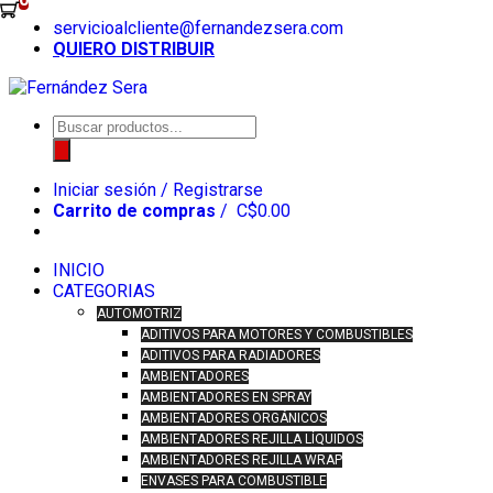
Skip
servicioalcliente@fernandezsera.com
to
QUIERO DISTRIBUIR
content
Búsqueda
de
productos
Iniciar sesión / Registrarse
Carrito de compras
/
C$
0.00
INICIO
CATEGORIAS
AUTOMOTRIZ
ADITIVOS PARA MOTORES Y COMBUSTIBLES
ADITIVOS PARA RADIADORES
AMBIENTADORES
AMBIENTADORES EN SPRAY
AMBIENTADORES ORGÁNICOS
AMBIENTADORES REJILLA LÍQUIDOS
AMBIENTADORES REJILLA WRAP
ENVASES PARA COMBUSTIBLE