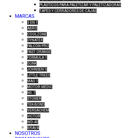
PLÁSTICOS PARA PALETIZAR Y PALETIZADORAS
TAPES Y CERRADORES DE CAJAS
MARCAS
3 EN 1
ABRO
COOLZONE
DYNATEX
FALCON PRO
FAST ORANGE
FORMULA 1
GUNK
JOHNSEN´S
LITTLE TREES
MAG 1
MOTOR MEDIC
N0. 7
STONER
TEK-BOND
VERSACHEM
VICTOR
WD-40
BRAVA
NOSOTROS