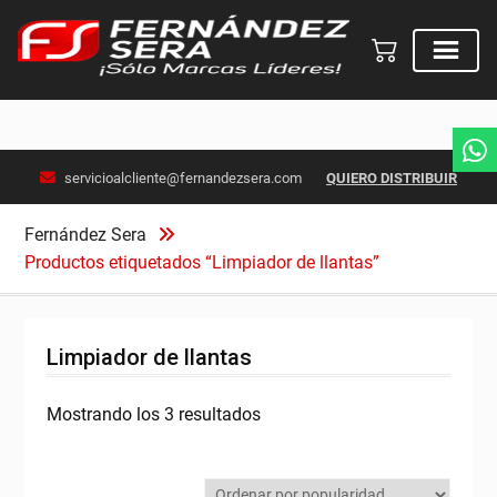
Skip
servicioalcliente@fernandezsera.com
QUIERO DISTRIBUIR
to
content
Fernández Sera
Productos etiquetados “Limpiador de llantas”
Limpiador de llantas
Ordenado
Mostrando los 3 resultados
por
popularidad