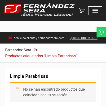
Skip
servicioalcliente@fernandezsera.com
QUIERO DISTRIBUIR
to
content
Fernández Sera
Productos etiquetados “Limpia Parabrisas”
Limpia Parabrisas
No se han encontrado productos que
coincidan con tu selección.