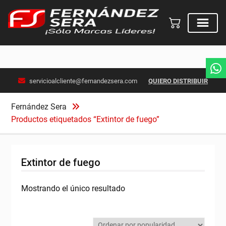
Skip
servicioalcliente@fernandezsera.com
QUIERO DISTRIBUIR
to
content
Fernández Sera
Productos etiquetados “Extintor de fuego”
Extintor de fuego
Mostrando el único resultado