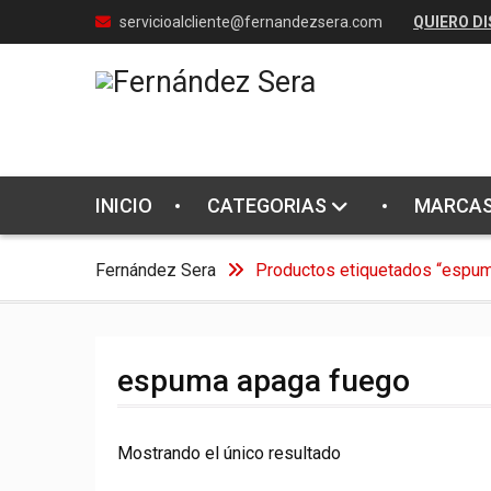
Skip
servicioalcliente@fernandezsera.com
QUIERO DI
to
content
INICIO
CATEGORIAS
MARCA
Fernández Sera
Productos etiquetados “espum
espuma apaga fuego
Mostrando el único resultado