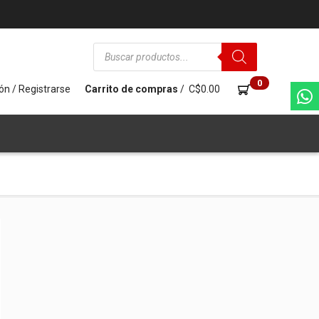
Búsqueda
de
productos
0
ión / Registrarse
Carrito de compras
/
C$
0.00