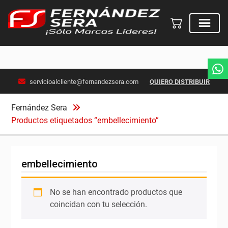
Skip
servicioalcliente@fernandezsera.com
QUIERO DISTRIBUIR
to
content
Fernández Sera
Productos etiquetados “embellecimiento”
embellecimiento
No se han encontrado productos que
coincidan con tu selección.