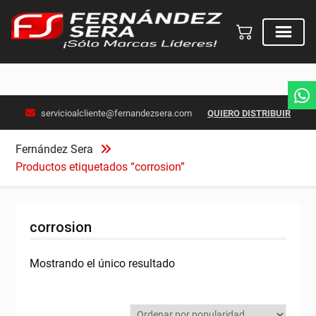
Skip
servicioalcliente@fernandezsera.com
QUIERO DISTRIBUIR
to
content
Fernández Sera
Productos etiquetados “corrosion”
corrosion
Mostrando el único resultado