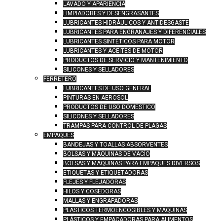
LAVADO Y APARIENCIA
LIMPIADORES Y DESENGRASANTES
LUBRICANTES HIDRÁULICOS Y ANTIDESGASTE
LUBRICANTES PARA ENGRANAJES Y DIFERENCIALES
LUBRICANTES SINTÉTICOS PARA MOTOR
LUBRICANTES Y ACEITES DE MOTOR
PRODUCTOS DE SERVICIO Y MANTENIMIENTO
SILICONES Y SELLADORES
FERRETERO
LUBRICANTES DE USO GENERAL
PINTURAS EN AEROSOL
PRODUCTOS DE USO DOMÉSTICO
SILICONES Y SELLADORES
TRAMPAS PARA CONTROL DE PLAGAS
EMPAQUES
BANDEJAS Y TOALLAS ABSORVENTES
BOLSAS Y MÁQUINAS DE VACÍO
BOLSAS Y MÁQUINAS PARA EMPAQUES DIVERSOS
ETIQUETAS Y ETIQUETADORAS
FLEJES Y FLEJADORAS
HILOS Y COSEDORAS
MALLAS Y ENGRAPADORAS
PLÁSTICOS TERMOENCOGIBLES Y MÁQUINAS
PLÁSTICOS Y EMPACADORAS PARA ALIMENTOS