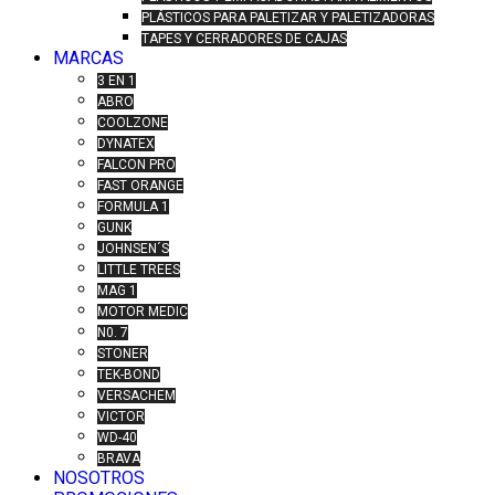
PLÁSTICOS PARA PALETIZAR Y PALETIZADORAS
TAPES Y CERRADORES DE CAJAS
MARCAS
3 EN 1
ABRO
COOLZONE
DYNATEX
FALCON PRO
FAST ORANGE
FORMULA 1
GUNK
JOHNSEN´S
LITTLE TREES
MAG 1
MOTOR MEDIC
N0. 7
STONER
TEK-BOND
VERSACHEM
VICTOR
WD-40
BRAVA
NOSOTROS