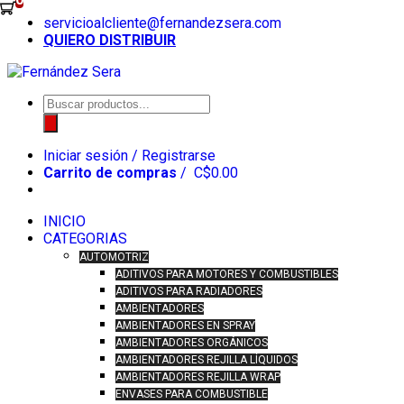
Skip
servicioalcliente@fernandezsera.com
to
QUIERO DISTRIBUIR
content
Búsqueda
de
productos
Iniciar sesión / Registrarse
Carrito de compras
/
C$
0.00
INICIO
CATEGORIAS
AUTOMOTRIZ
ADITIVOS PARA MOTORES Y COMBUSTIBLES
ADITIVOS PARA RADIADORES
AMBIENTADORES
AMBIENTADORES EN SPRAY
AMBIENTADORES ORGÁNICOS
AMBIENTADORES REJILLA LÍQUIDOS
AMBIENTADORES REJILLA WRAP
ENVASES PARA COMBUSTIBLE