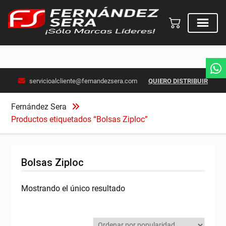
Skip
servicioalcliente@fernandezsera.com
QUIERO DISTRIBUIR
to
content
Fernández Sera
Productos etiquetados “Bolsas Ziploc”
Bolsas Ziploc
Mostrando el único resultado