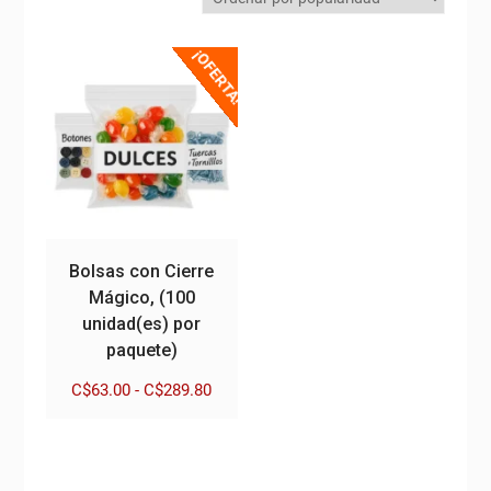
¡OFERTA!
Bolsas con Cierre
Mágico, (100
unidad(es) por
paquete)
Rango
C$
63.00
-
C$
289.80
de
Este
precios:
producto
desde
tiene
C$63.00