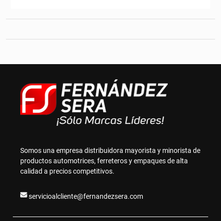
múltiples
hasta
variantes.
C$289.80
Las
opciones
se
pueden
elegir
en
la
página
de
producto
Somos una empresa distribuidora mayorista y minorista de
productos automotrices, ferreteros y empaques de alta
calidad a precios competitivos.
servicioalcliente@fernandezsera.com