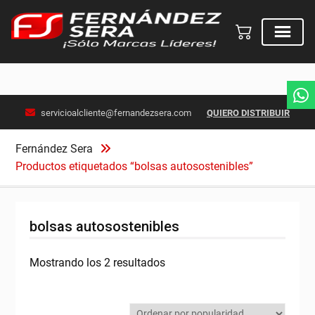
Skip
servicioalcliente@fernandezsera.com
QUIERO DISTRIBUIR
to
content
Fernández Sera
Productos etiquetados “bolsas autosostenibles”
bolsas autosostenibles
Ordenado
Mostrando los 2 resultados
por
popularidad