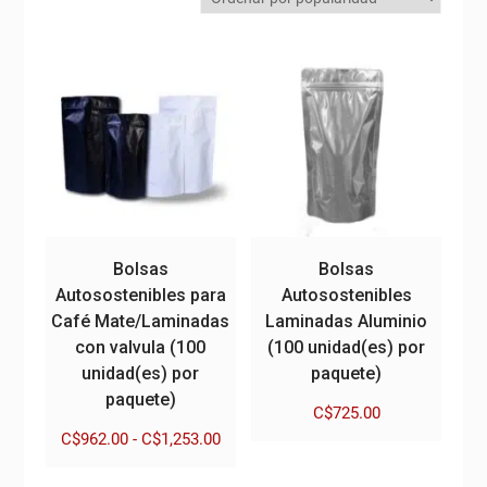
Bolsas
Bolsas
Autosostenibles para
Autosostenibles
Café Mate/Laminadas
Laminadas Aluminio
con valvula (100
(100 unidad(es) por
unidad(es) por
paquete)
paquete)
C$
725.00
Rango
C$
962.00
-
C$
1,253.00
de
Este
precios: