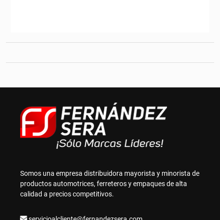
producto
desde
tiene
C$962.00
múltiples
hasta
variantes.
C$1,253.00
Las
opciones
se
pueden
elegir
en
la
página
de
producto
Somos una empresa distribuidora mayorista y minorista de
productos automotrices, ferreteros y empaques de alta
calidad a precios competitivos.
servicioalcliente@fernandezsera.com