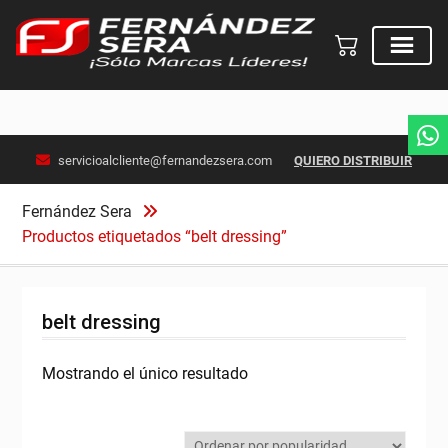
Skip
servicioalcliente@fernandezsera.com
QUIERO DISTRIBUIR
to
content
Fernández Sera
Productos etiquetados “belt dressing”
belt dressing
Mostrando el único resultado